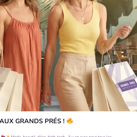
 AUX GRANDS PRÉS !
s
Mode, beauté, déco, high-tech… Il y en aura pour tous les