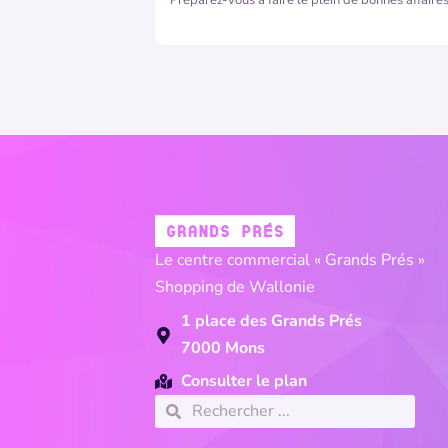
Le centre commercial « Grands Prés »
Shopping de Wallonie
1 place des Grands Prés
7000 Mons
Consulter le plan