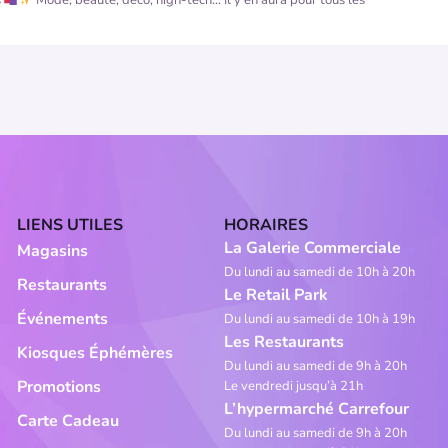
LIENS UTILES
HORAIRES
La Galerie Commerciale
Magasins
Du lundi au samedi de 10h à 20h
Restaurants
Le Retail Park
Événements
Du lundi au samedi de 10h à 19h
Les Restaurants
Kiosques Éphémères
Du lundi au samedi de 9h à 20h
Promotions
Le vendredi jusqu’à 21h
L’hypermarché Carrefour
Carte Cadeau
Du lundi au samedi de 9h à 20h