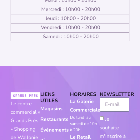
Mardi : 10h00 - 20h00
Mercredi : 10h00 - 20h00
Jeudi : 10h00 - 20h00
Vendredi : 10h00 - 20h00
Samedi : 10h00 - 20h00
LIENS
HORAIRES
NEWSLETTER
UTILES
La Galerie
Le centre
Magasins
Commerciale
commercial «
Du lundi au
Je
Restaurants
Grands Prés
samedi de 10h
souhaite
» Shopping
Événements
à 20h
m'inscrire à
Le Retail
de Wallonie