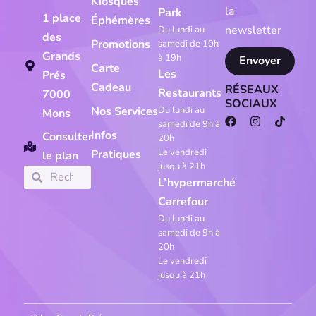
Kiosques
la
Park
1 place
Éphémères
newsletter
Du lundi au
des
Promotions
samedi de 10h
Grands
à 19h
Envoyer
Carte
Les
Prés
Cadeau
RÉSEAUX
Restaurants
7000
SOCIAUX
Du lundi au
Nos Services
Mons
samedi de 9h à
Infos
Consulter
20h
Le vendredi
Pratiques
le plan
jusqu’à 21h
L’hypermarché
Carrefour
Du lundi au
samedi de 9h à
20h
Le vendredi
jusqu’à 21h