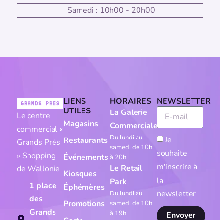
Samedi : 10h00 - 20h00
LIENS
HORAIRES
NEWSLETTER
UTILES
La Galerie
Le centre
Magasins
Commerciale
commercial «
Du lundi au
Je
Restaurants
Grands Prés
samedi de 10h
souhaite
» Shopping
Événements
à 20h
m'inscrire à
Le Retail
de Wallonie
Kiosques
la
Park
1 place
Éphémères
newsletter
Du lundi au
des
Promotions
samedi de 10h
Grands
à 19h
Envoyer