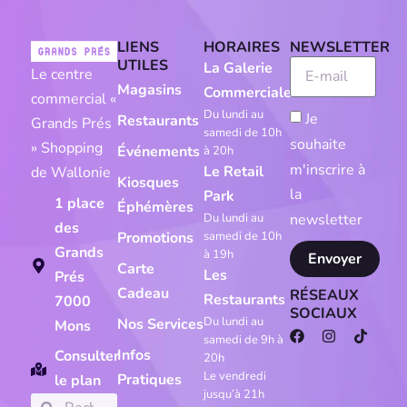
LIENS
HORAIRES
NEWSLETTER
UTILES
La Galerie
Le centre
Magasins
Commerciale
commercial «
Du lundi au
Je
Restaurants
Grands Prés
samedi de 10h
souhaite
» Shopping
Événements
à 20h
m'inscrire à
Le Retail
de Wallonie
Kiosques
la
Park
1 place
Éphémères
newsletter
Du lundi au
des
Promotions
samedi de 10h
Grands
à 19h
Envoyer
Carte
Les
Prés
Cadeau
RÉSEAUX
Restaurants
7000
SOCIAUX
Du lundi au
Nos Services
Mons
samedi de 9h à
Infos
Consulter
20h
Le vendredi
Pratiques
le plan
jusqu’à 21h