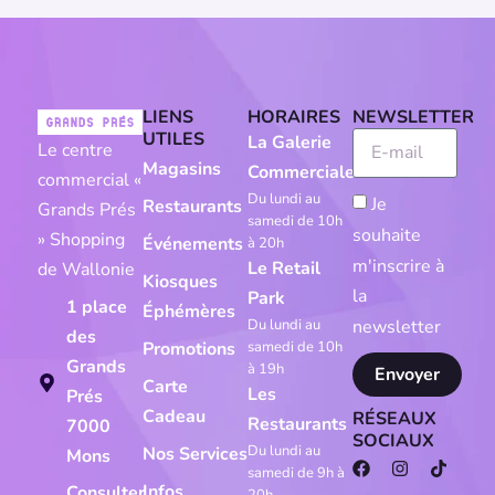
LIENS
HORAIRES
NEWSLETTER
UTILES
La Galerie
Le centre
Magasins
Commerciale
commercial «
Du lundi au
Je
Restaurants
Grands Prés
samedi de 10h
souhaite
» Shopping
Événements
à 20h
m'inscrire à
Le Retail
de Wallonie
Kiosques
la
Park
1 place
Éphémères
newsletter
Du lundi au
des
Promotions
samedi de 10h
Grands
à 19h
Envoyer
Carte
Les
Prés
Cadeau
RÉSEAUX
Restaurants
7000
SOCIAUX
Du lundi au
Nos Services
Mons
samedi de 9h à
Infos
Consulter