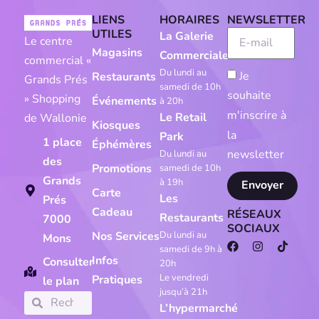
LIENS
HORAIRES
NEWSLETTER
UTILES
La Galerie
Le centre
Magasins
Commerciale
commercial «
Du lundi au
Je
Restaurants
Grands Prés
samedi de 10h
souhaite
» Shopping
Événements
à 20h
m'inscrire à
Le Retail
de Wallonie
Kiosques
la
Park
1 place
Éphémères
newsletter
Du lundi au
des
Promotions
samedi de 10h
Grands
à 19h
Envoyer
Carte
Les
Prés
Cadeau
RÉSEAUX
Restaurants
7000
SOCIAUX
Du lundi au
Nos Services
Mons
samedi de 9h à
Infos
Consulter
20h
Le vendredi
Pratiques
le plan
jusqu’à 21h
L’hypermarché